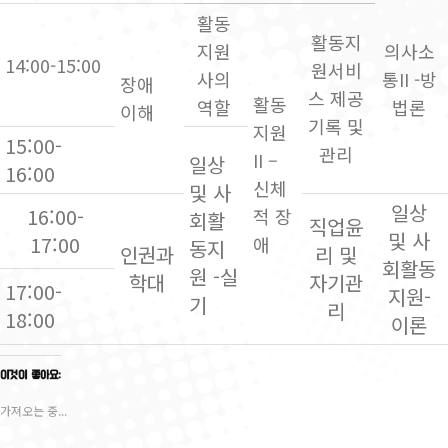
활동
활동지
지원
의사소
14:00-15:00
원서비
사의
통II -방
장애
스 제공
활동
역할
법론
이해
기록 및
지원
15:00-
관리
II –
일상
16:00
신체
및 사
일상
16:00-
적 장
회활
직업윤
및 사
17:00
애
동지
인권과
리 및
회활동
원 -실
학대
자기관
17:00-
지원-
기
리
18:00
이론
이것이 좋아요:
가져오는 중...