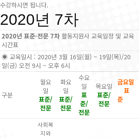
수강하시면 됩니다.
2020년 7차
2020년 표준·전문 7차
활동지원사 교육일정 및 교육
시간표
◉ 교육일시 : 2020년 3월 16일(월) ~ 19일(목)/20
일(금) 오전 9시 ~ 오후 6시
수요
월요
화요
금요일
일
목요일
일
일
표
구분
표
표준/
표준/
표준/
준
준/
전문
전문
전문
전문
사회복
지와