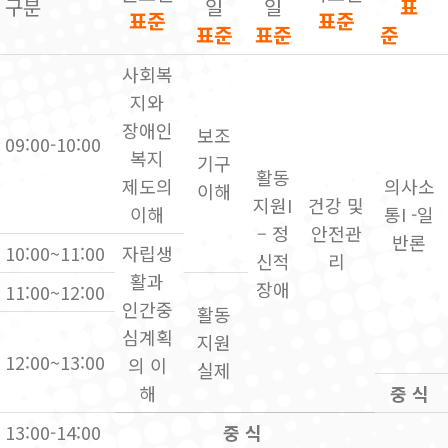
구분
일
일
표
표준
표준
표준
표준
준
사회복
지와
장애인
보조
09:00-10:00
복지
기구
활동
제도의
의사소
이해
지원I
건강 및
이해
통I -일
– 정
안전관
반론
10:00~11:00
자립생
신적
리
활과
장애
11:00~12:00
인간중
활동
심계획
지원
12:00~13:00
의 이
실제
해
중 식
13:00-14:00
중 식