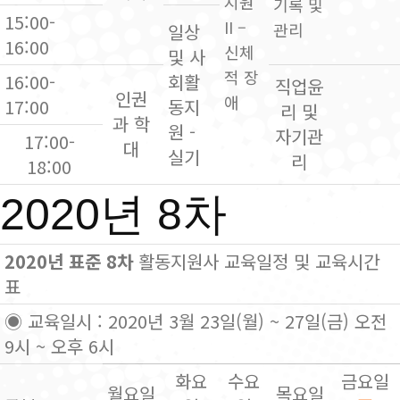
지원
기록 및
15:00-
II –
관리
일상
16:00
신체
및 사
적 장
16:00-
회활
직업윤
인권
애
17:00
동지
리 및
과 학
원 -
자기관
17:00-
대
실기
리
18:00
2020년 8차
2020년 표준 8차
활동지원사 교육일정 및 교육시간
표
◉ 교육일시 : 2020년 3월 23일(월) ~ 27일(금) 오전
9시 ~ 오후 6시
화요
수요
금요일
월요일
목요일